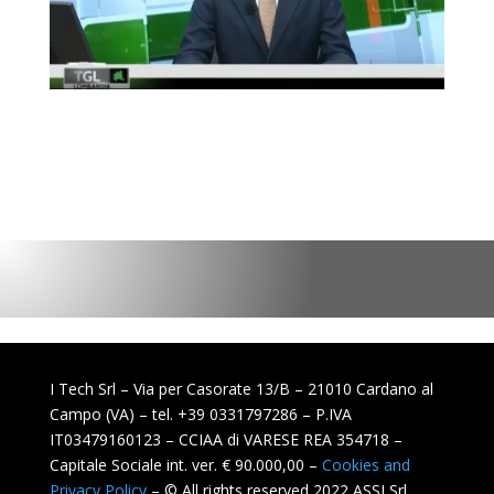
I Tech Srl – Via per Casorate 13/B – 21010 Cardano al
Campo (VA) – tel. +39 0331797286 – P.IVA
IT03479160123 – CCIAA di VARESE REA 354718 –
Capitale Sociale int. ver. € 90.000,00 –
Cookies and
Privacy Policy
– © All rights reserved 2022 ASSI Srl,