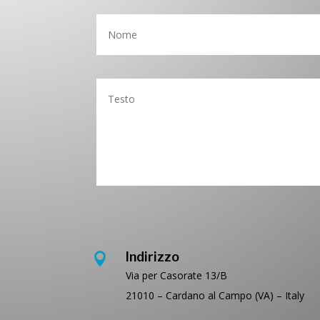
Indirizzo

Via per Casorate 13/B
21010 – Cardano al Campo (VA) – Italy