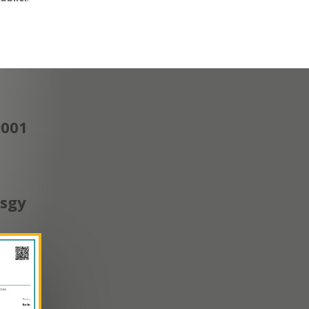
9001
esgy