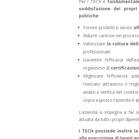
Per I TECH è
fondamentale 
soddisfazione dei propri
politiche
:
Fornire prodotti e servizi
af
Ridurre carenze nei processi a
Valorizzare
la cultura dell
professionale.
Garantire l’efficacia del
organismo di
certificazio
Migliorare l’efficienza a
mercato attraverso il migl
analisi e verifica del conte
sopra esposto l’azienda è
c
L’azienda si impegna a far s
attuata da tutti i propri dipend
I TECH possiede inoltre la
alla esecuzione di lavori pu