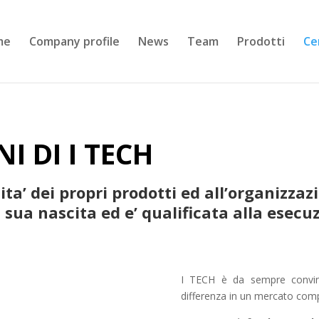
me
Company profile
News
Team
Prodotti
Cer
I DI I TECH
ta’ dei propri prodotti ed all’organizzaz
a sua nascita ed e’ qualificata alla esecu
I TECH è da sempre convinta
differenza in un mercato compe