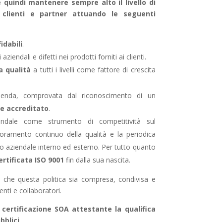
quindi mantenere sempre alto il livello di
 clienti e partner attuando le seguenti
fidabili
.
ziendali e difetti nei prodotti forniti ai clienti.
a qualità
a tutti i livelli come fattore di crescita
l’azienda, comprovata dal riconoscimento di un
ne accreditato
.
ziendale come strumento di competitività sul
ioramento continuo della qualità e la periodica
sto aziendale interno ed esterno. Per tutto quanto
ertificata ISO 9001
fin dalla sua nascita.
ì che questa politica sia compresa, condivisa e
enti e collaboratori.
 certificazione SOA attestante la qualifica
bblici
.